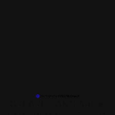
Consigliato da
9.2/10 Clienti
CREARE, LANCIARE e 