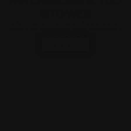
FAR CRESCERE IL TUO 
SITO WEB
Ciao! Sono Edoardo Tiozzo e sono in missione per aiutarti a 
lanciare un sito che sia bello da vedere, converta bene e 
attiri traffico come un magnete.
Contattami